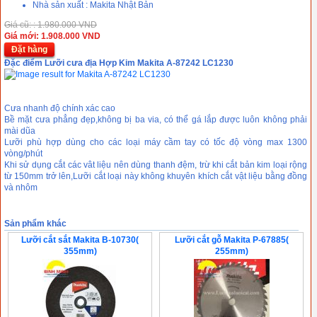
Nhà sản xuất : Makita Nhật Bản
Giá cũ: : 1.980.000 VND
Giá mới: 1.908.000 VND
Đặt hàng
Đặc điểm Lưỡi cưa địa Hợp Kim Makita A-87242 LC1230
Cưa nhanh độ chính xác cao
Bề mặt cưa phẳng đẹp,không bị ba via, có thể gá lắp được luôn không phải
mài dũa
Lưỡi phù hợp dùng cho các loại máy cầm tay có tốc độ vòng max 1300
vòng/phút
Khi sử dụng cắt các vât liệu nên dùng thanh đệm, trừ khi cắt bản kim loại rộng
từ 150mm trở lên,Lưỡi cắt loại này không khuyên khích cắt vật liệu bằng đồng
và nhôm
Sản phẩm khác
Lưỡi cắt sắt Makita B-10730(
Lưỡi cắt gỗ Makita P-67885(
355mm)
255mm)