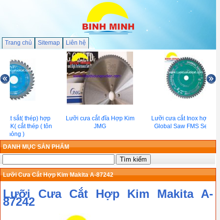
Trang chủ
Sitemap
Liên hệ
 cắt sắt( thép) hợp
Lưỡi cưa cắt đĩa Hợp Kim
Lưỡi cưa cắt Inox hợp kim
l BK( cắt thép ( tôn
JMG
Global Saw FMS Series
)mỏng )
DANH MỤC SẢN PHẨM
Lưỡi Cưa Cắt Hợp Kim Makita A-87242
Lưỡi Cưa Cắt Hợp Kim Makita A-
87242