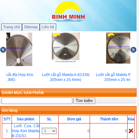
Trang chủ
Sitemap
Liên hệ
cưa cắt đĩa Hợp Kim
Lưỡi cắt gỗ Makita A-82339(
Lưỡi cắt gỗ Makita P-679
JMG
305mm x 25.4mm)
255mm x 25.4mm)
DANH MỤC SẢN PHẨM
Giỏ hàng
STT
Sản phẩm
SL
Đơn giá
Thành tiền
Xóa
Lưỡi Cưa Cắt
1
Hợp Kim Makita
0
0
B-23151