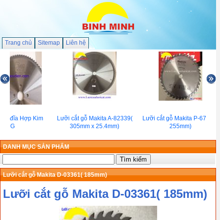
Trang chủ
Sitemap
Liên hệ
cắt đĩa Hợp Kim
Lưỡi cắt gỗ Makita A-82339(
Lưỡi cắt gỗ Makita P-67885(
JMG
305mm x 25.4mm)
255mm)
DANH MỤC SẢN PHẨM
Lưỡi cắt gỗ Makita D-03361( 185mm)
Lưỡi cắt gỗ Makita D-03361( 185mm)