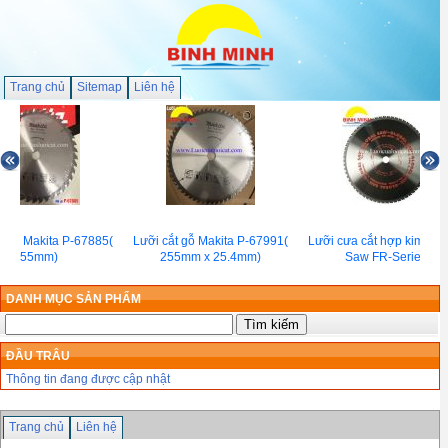
Trang chủ
Sitemap
Liên hệ
t gỗ Makita P-67885(
Lưỡi cắt gỗ Makita P-67991(
Lưỡi cưa cắt hợp kim Glo
255mm)
255mm x 25.4mm)
Saw FR-Series
DANH MỤC SẢN PHẨM
ĐẦU TRÂU
Thông tin đang được cập nhật
Trang chủ
Liên hệ