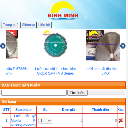
Trang chủ
Sitemap
Liên hệ
ỗ Makita P-67885(
Lưỡi cưa cắt Inox hợp kim
Lưỡi cưa cắt đĩa Hợp Kim
255mm)
Global Saw FMS Series
JMG
DANH MỤC SẢN PHẨM
Giỏ hàng
STT
Sản phẩm
SL
Đơn giá
Thành tiền
Xóa
Lưỡi cắt gỗ
1
Makita P-
0
0
67885( 255mm)