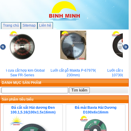
Trang chủ
Sitemap
Liên hệ
Lưỡi cưa cắt hợp kim Global
Lưỡi cắt gỗ Makita P-67979(
Lưỡi cắt sắt Ma
Saw FR-Series
230mm)
10730( 355
DANH MỤC SẢN PHẨM
Sản phẩm tiêu biểu
Đá cắt sắt Hải dương Đen
Đá mài Bavia Hải Dương
100.1,5.16(100x1.5x16mm)
D100x6x16mm