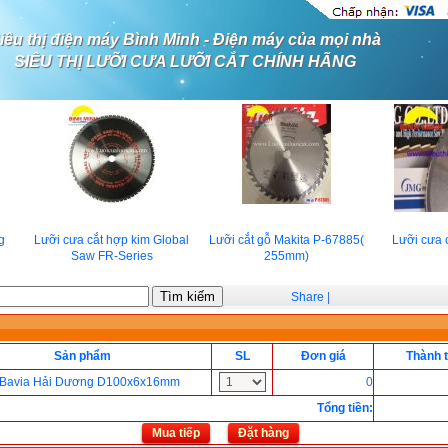
iêu thị điện máy Bình Minh - Điện máy của mọi nhà
SIÊU THỊ LƯỠI CƯA LƯỠI CẮT CHÍNH HÃNG
g
Lưỡi cưa cắt hợp kim Global
Lưỡi cắt gỗ Makita P-67885(
Lưỡi cưa c
Saw FR-Series
255mm)
Share
|
Sản phẩm
SL
Đơn giá
Thành t
 Bavia Hải Dương D100x6x16mm
0
Tổng tiền
:
Mua tiếp
Đặt hàng