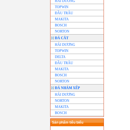
HẢI DƯƠNG
TOPWIN
ĐẦU TRÂU
MAKITA
BOSCH
NORTON
ĐÁ CẮT
HẢI DƯƠNG
TOPWIN
DELTA
ĐẦU TRÂU
MAKITA
BOSCH
NORTON
ĐÁ NHÁM XẾP
HẢI DƯƠNG
NORTON
MAKITA
BOSCH
Sản phẩm tiêu biểu