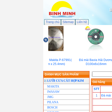
S
Trang chủ
Sitemap
Liên hệ
Lưỡi cắt gỗ Makita P-67991(
Đá mài Bavia Hải Dươn
255mm x 25.4mm)
D100x6x16mm
DANH MỤC SẢN PHẨM
LƯỠI CƯA CẮT HỢP KIM
Giỏ hàng
MAKITA
STT
IWASAW
1
Đá mài
JMG
PILANA
BOSCH