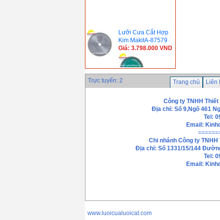
Lưỡi Cưa Cắt Hợp
Kim MakitA-87579
Giá: 3.798.000 VND
Trực tuyến: 2
Trang chủ
Liên
Lưỡi cưa cắt Inox
hợp kim Global Saw
FMS Series
Công ty TNHH Thiết
Giá: 0 VND
Địa chỉ: Số 9,Ngõ 461 N
Lưỡi cưa cắt sắt thép
Tel: 
hợp kim Global Saw
Email:
Kinh
UT-180W( 180mm)
======
Giá: 0 VND
Chi nhánh
Công ty TNHH 
Lưỡi cưa cắt hợp
Địa chỉ: Số 1331/15/144 Đườn
kim Global Saw FR-
Tel: 
Series
Email: Kin
Giá: 0 VND
Lưỡi cưa cắt sắt thép
hợp kim Global HLT-
165( 165mm)
Giá: 0 VND
www.luoicualuoicat.com