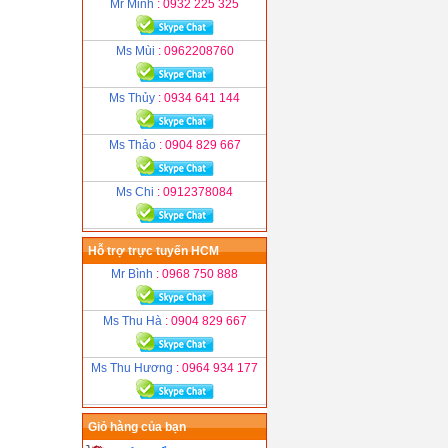
Mr Minh
: 0932 225 325
Ms Mùi
: 0962208760
Ms Thủy
: 0934 641 144
Ms Thảo
: 0904 829 667
Ms Chi
: 0912378084
Hỗ trợ trực tuyến HCM
Mr Bình
: 0968 750 888
Ms Thu Hà
: 0904 829 667
Ms Thu Hương
: 0964 934 177
Giỏ hàng của bạn