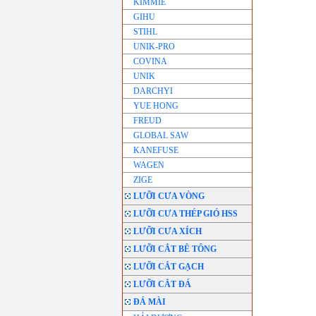
KIMMIE
GIHU
STIHL
UNIK-PRO
COVINA
UNIK
DARCHYI
YUE HONG
FREUD
GLOBAL SAW
KANEFUSE
WAGEN
ZIGE
LƯỠI CƯA VÒNG
LƯỠI CƯA THÉP GIÓ HSS
LƯỠI CƯA XÍCH
LƯỠI CẮT BÊ TÔNG
LƯỠI CẮT GẠCH
LƯỠI CẮT ĐÁ
ĐÁ MÀI